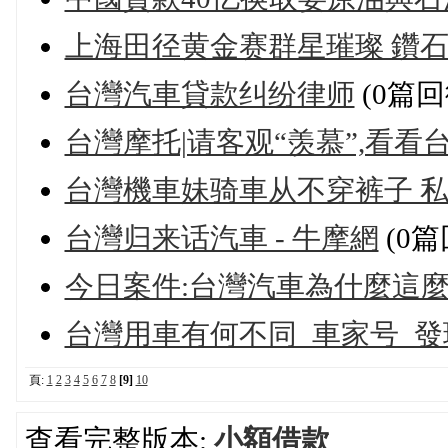
上海田径黄金赛群星璀璨 鑽
台灣汽車貸款纠纷律师
(0篇回
台灣摩托|请客观“羡慕”,看
台灣機車妹骑車从不穿裤子 
台灣归来话汽車 - 牛摩網
(0篇
今日案件:台灣汽車為什麼這麼土
台灣用車有何不同_車家号_發
頁:
1
2
3
4
5
6
7
8
[9]
10
查看完整版本:
小額借款