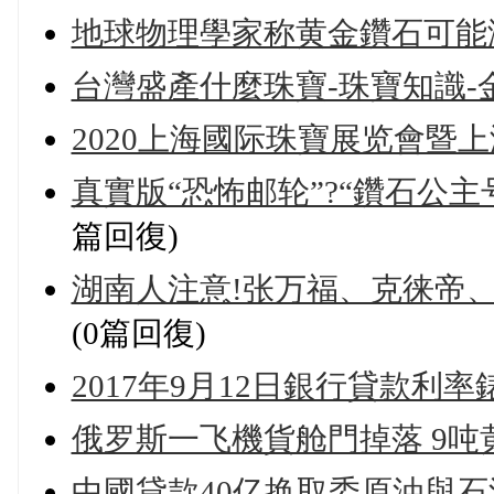
地球物理學家称黄金鑽石可能
台灣盛產什麼珠寶-珠寶知識-
2020上海國际珠寶展览會暨
真實版“恐怖邮轮”?“鑽石公主号
篇回復)
湖南人注意!张万福、克徕帝、
(0篇回復)
2017年9月12日銀行貸款利
俄罗斯一飞機貨舱門掉落 9吨
中國貸款40亿换取委原油與石