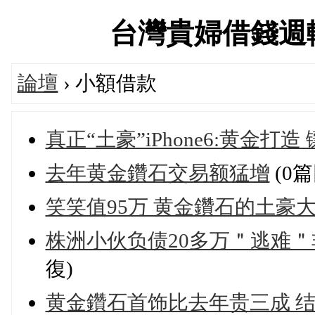
台灣貴婦借錢週轉當鋪
論壇
› 小額借款
真正“土豪”iPhone6:黄金打造
去年黄金鑽石交易额猛增
(0篇
笑笑值95万 黄金鑽石的土豪
株洲小伙负债20多万＂逃难＂
復)
黄金鑽石首饰比去年贵三成 